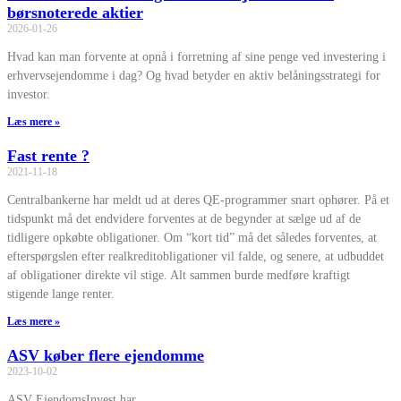
børsnoterede aktier
2026-01-26
Hvad kan man forvente at opnå i forretning af sine penge ved investering i
erhvervsejendomme i dag? Og hvad betyder en aktiv belåningsstrategi for
investor.
Læs mere »
Fast rente ?
2021-11-18
Centralbankerne har meldt ud at deres QE-programmer snart ophører. På et
tidspunkt må det endvidere forventes at de begynder at sælge ud af de
tidligere opkøbte obligationer. Om “kort tid” må det således forventes, at
efterspørgslen efter realkreditobligationer vil falde, og senere, at udbuddet
af obligationer direkte vil stige. Alt sammen burde medføre kraftigt
stigende lange renter.
Læs mere »
ASV køber flere ejendomme
2023-10-02
ASV EjendomsInvest har