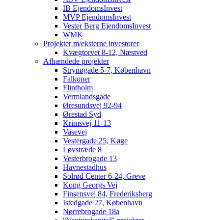
IB EjendomsInvest
MVP EjendomsInvest
Vester Berg EjendomsInvest
WMK
Projekter m/eksterne investorer
Kvægtorvet 8-12, Næstved
Afhændede projekter
Strynøgade 5-7, København
Falkoner
Flintholm
Vermlandsgade
Øresundsvej 92-94
Ørestad Syd
Krimsvej 11-13
Vasevej
Vestergade 25, Køge
Løvstræde 8
Vesterbrogade 13
Havnestadhus
Solrød Center 6-24, Greve
Kong Georgs Vej
Finsensvej 84, Frederiksberg
Istedgade 27, København
Nørrebrogade 18a