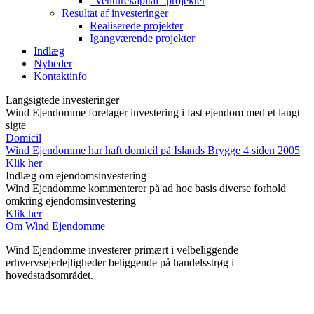
“Venturekapital” projekter
Resultat af investeringer
Realiserede projekter
Igangværende projekter
Indlæg
Nyheder
Kontaktinfo
Langsigtede investeringer
Wind Ejendomme foretager investering i fast ejendom med et langt
sigte
Domicil
Wind Ejendomme har haft domicil på Islands Brygge 4 siden 2005
Klik her
Indlæg om ejendomsinvestering
Wind Ejendomme kommenterer på ad hoc basis diverse forhold
omkring ejendomsinvestering
Klik her
Om Wind Ejendomme
Wind Ejendomme investerer primært i velbeliggende
erhvervsejerlejligheder beliggende på handelsstrøg i
hovedstadsområdet.