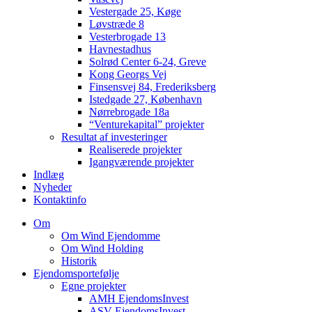
Vestergade 25, Køge
Løvstræde 8
Vesterbrogade 13
Havnestadhus
Solrød Center 6-24, Greve
Kong Georgs Vej
Finsensvej 84, Frederiksberg
Istedgade 27, København
Nørrebrogade 18a
“Venturekapital” projekter
Resultat af investeringer
Realiserede projekter
Igangværende projekter
Indlæg
Nyheder
Kontaktinfo
Om
Om Wind Ejendomme
Om Wind Holding
Historik
Ejendomsportefølje
Egne projekter
AMH EjendomsInvest
ASV EjendomsInvest