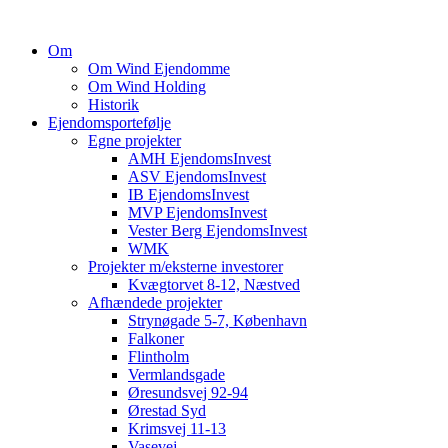
Om
Om Wind Ejendomme
Om Wind Holding
Historik
Ejendomsportefølje
Egne projekter
AMH EjendomsInvest
ASV EjendomsInvest
IB EjendomsInvest
MVP EjendomsInvest
Vester Berg EjendomsInvest
WMK
Projekter m/eksterne investorer
Kvægtorvet 8-12, Næstved
Afhændede projekter
Strynøgade 5-7, København
Falkoner
Flintholm
Vermlandsgade
Øresundsvej 92-94
Ørestad Syd
Krimsvej 11-13
Vasevej