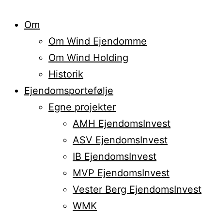
Om
Om Wind Ejendomme
Om Wind Holding
Historik
Ejendomsportefølje
Egne projekter
AMH EjendomsInvest
ASV EjendomsInvest
IB EjendomsInvest
MVP EjendomsInvest
Vester Berg EjendomsInvest
WMK