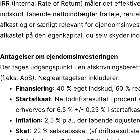
IRR (Internal Rate of Return) måler det effektive
indskud, løbende nettoindtægter fra leje, rente
afkast og er særligt relevant for ejendomsinves
afkastet på den egenkapital, du selv skyder ind
Antagelser om ejendomsinvesteringen
Der tages udgangspunkt i en afskrivningsberett
(f.eks. ApS). Nøgleantagelser inkluderer:
Finansiering
: 40 % eget indskud, 60 % rea
Startafkast
: Nettodriftsresultat i proc
erhverves for 6,5 % +/- 0,25 % i startafka
Inflation
: 2,5 % p.a., der løbende opjuste
Skat
: 22 % selskabsskat (af driftsresulta