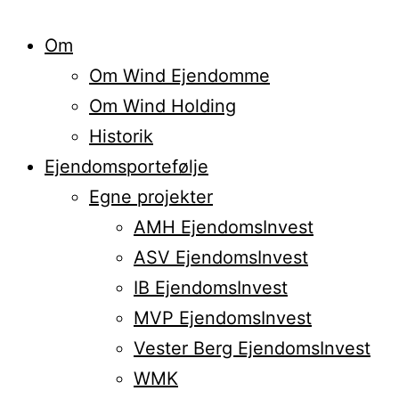
Om
Om Wind Ejendomme
Om Wind Holding
Historik
Ejendomsportefølje
Egne projekter
AMH EjendomsInvest
ASV EjendomsInvest
IB EjendomsInvest
MVP EjendomsInvest
Vester Berg EjendomsInvest
WMK