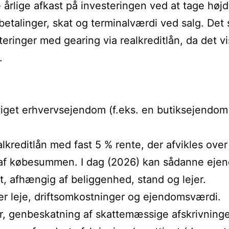
 årlige afkast på investeringen ved at tage højde 
betalinger, skat og terminalværdi ved salg. Det
teringer med gearing via realkreditlån, da det v
.
iget erhvervsejendom (f.eks. en butiksejendom m
lkreditlån med fast 5 % rente, der afvikles over 
ent af købesummen. I dag (2026) kan sådanne ej
st, afhængig af beliggenhed, stand og lejer.
rer leje, driftsomkostninger og ejendomsværdi.
ter, genbeskatning af skattemæssige afskrivning