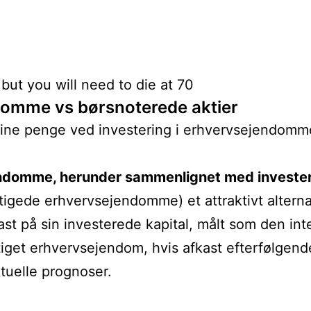
ndomme vs børsnoterede aktier
 sine penge ved investering i erhvervsejendomm
jendomme, herunder sammenlignet med invester
tigede erhvervsejendomme) et attraktivt alternat
kast på sin investerede kapital, målt som den in
tiget erhvervsejendom, hvis afkast efterfølge
tuelle prognoser.