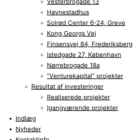
Vesterbrogade 13
Havnestadhus
Solrød Center 6-24, Greve
Kong Georgs Vej
Finsensvej 84, Frederiksberg
Istedgade 27, København
Nørrebrogade 18a
“Venturekapital” projekter
Resultat af investeringer
Realiserede projekter
Igangværende projekter
Indlæg
Nyheder
Kontaktinfo