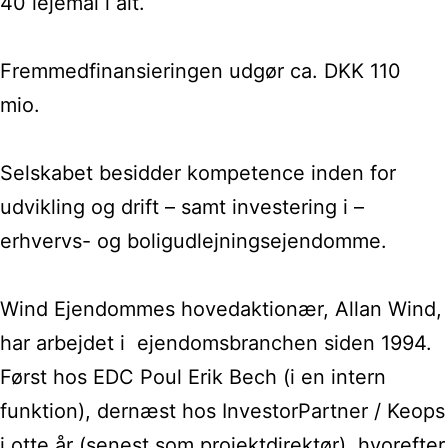
40 lejemål i alt.
Fremmedfinansieringen udgør ca. DKK 110
mio.
Selskabet besidder kompetence inden for
udvikling og drift – samt investering i –
erhvervs- og boligudlejningsejendomme.
Wind Ejendommes hovedaktionær, Allan Wind,
har arbejdet i ejendomsbranchen siden 1994.
Først hos EDC Poul Erik Bech (i en intern
funktion), dernæst hos InvestorPartner / Keops
i otte år (senest som projektdirektør), hvorefter