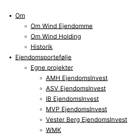
Om
Om Wind Ejendomme
Om Wind Holding
Historik
Ejendomsportefølje
Egne projekter
AMH EjendomsInvest
ASV EjendomsInvest
IB EjendomsInvest
MVP EjendomsInvest
Vester Berg EjendomsInvest
WMK