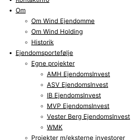
Om
Om Wind Ejendomme
Om Wind Holding
Historik
Ejendomsportefølje
Egne projekter
AMH EjendomsInvest
ASV EjendomsInvest
IB EjendomsInvest
MVP EjendomsInvest
Vester Berg EjendomsInvest
WMK
Projekter m/eksterne investorer