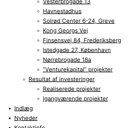
Vesterbrogade 13
Havnestadhus
Solrød Center 6-24, Greve
Kong Georgs Vej
Finsensvej 84, Frederiksberg
Istedgade 27, København
Nørrebrogade 18a
“Venturekapital” projekter
Resultat af investeringer
Realiserede projekter
Igangværende projekter
Indlæg
Nyheder
Kontaktinfo