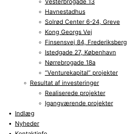
Vesterbrogade 13
Havnestadhus
Solrød Center 6-24, Greve
Kong Georgs Vej
Finsensvej 84, Frederiksberg
Istedgade 27, København
Nørrebrogade 18a
“Venturekapital” projekter
Resultat af investeringer
Realiserede projekter
Igangværende projekter
Indlæg
Nyheder
Kontaktinfo