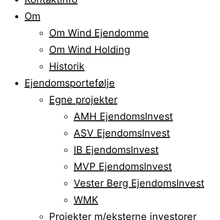
Om
Om Wind Ejendomme
Om Wind Holding
Historik
Ejendomsportefølje
Egne projekter
AMH EjendomsInvest
ASV EjendomsInvest
IB EjendomsInvest
MVP EjendomsInvest
Vester Berg EjendomsInvest
WMK
Projekter m/eksterne investorer