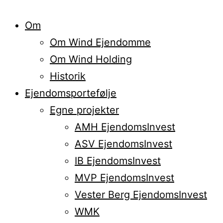
Om
Om Wind Ejendomme
Om Wind Holding
Historik
Ejendomsportefølje
Egne projekter
AMH EjendomsInvest
ASV EjendomsInvest
IB EjendomsInvest
MVP EjendomsInvest
Vester Berg EjendomsInvest
WMK