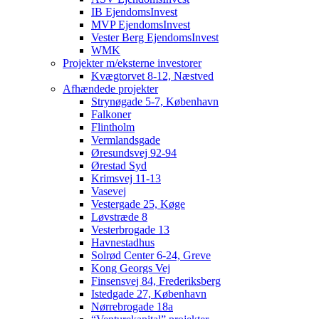
IB EjendomsInvest
MVP EjendomsInvest
Vester Berg EjendomsInvest
WMK
Projekter m/eksterne investorer
Kvægtorvet 8-12, Næstved
Afhændede projekter
Strynøgade 5-7, København
Falkoner
Flintholm
Vermlandsgade
Øresundsvej 92-94
Ørestad Syd
Krimsvej 11-13
Vasevej
Vestergade 25, Køge
Løvstræde 8
Vesterbrogade 13
Havnestadhus
Solrød Center 6-24, Greve
Kong Georgs Vej
Finsensvej 84, Frederiksberg
Istedgade 27, København
Nørrebrogade 18a