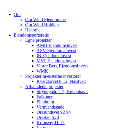
Om
Om Wind Ejendomme
Om Wind Holding
Historik
Ejendomsportefølje
Egne projekter
AMH EjendomsInvest
ASV EjendomsInvest
IB EjendomsInvest
MVP EjendomsInvest
Vester Berg EjendomsInvest
WMK
Projekter m/eksterne investorer
Kvægtorvet 8-12, Næstved
Afhændede projekter
Strynøgade 5-7, København
Falkoner
Flintholm
Vermlandsgade
Øresundsvej 92-94
Ørestad Syd
Krimsvej 11-13
Vasevej