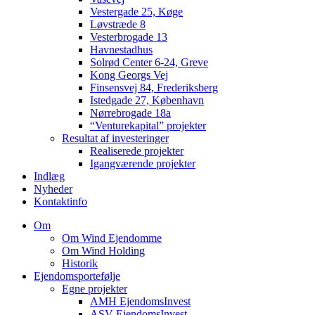
Vestergade 25, Køge
Løvstræde 8
Vesterbrogade 13
Havnestadhus
Solrød Center 6-24, Greve
Kong Georgs Vej
Finsensvej 84, Frederiksberg
Istedgade 27, København
Nørrebrogade 18a
“Venturekapital” projekter
Resultat af investeringer
Realiserede projekter
Igangværende projekter
Indlæg
Nyheder
Kontaktinfo
Om
Om Wind Ejendomme
Om Wind Holding
Historik
Ejendomsportefølje
Egne projekter
AMH EjendomsInvest
ASV EjendomsInvest