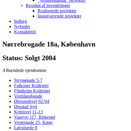
“Venturekapital” projekter
Resultat af investeringer
Realiserede projekter
Igangværende projekter
Indlæg
Nyheder
Kontaktinfo
Nørrebrogade 18a, København
Status: Solgt 2004
Afhændede ejendomme
Strynøgade 5-7
Falkoner Kollegiet
Flintholm Kollegiet
Vermlandsgade
Øresundsvej 92-94
Ørestad Syd
Krimsvej 11-13
Vasevej 117, Birkerød
Vestergade 25, Køge
Løvstræde 8