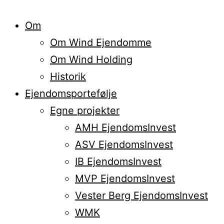
Om
Om Wind Ejendomme
Om Wind Holding
Historik
Ejendomsportefølje
Egne projekter
AMH EjendomsInvest
ASV EjendomsInvest
IB EjendomsInvest
MVP EjendomsInvest
Vester Berg EjendomsInvest
WMK