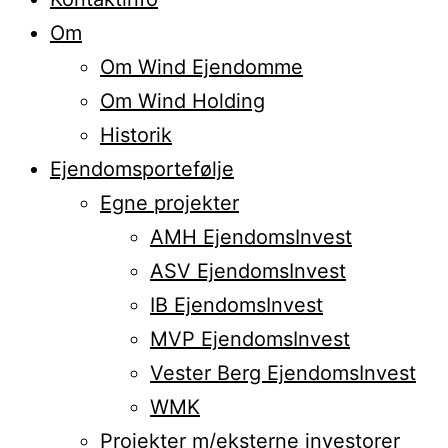
Om
Om Wind Ejendomme
Om Wind Holding
Historik
Ejendomsportefølje
Egne projekter
AMH EjendomsInvest
ASV EjendomsInvest
IB EjendomsInvest
MVP EjendomsInvest
Vester Berg EjendomsInvest
WMK
Projekter m/eksterne investorer