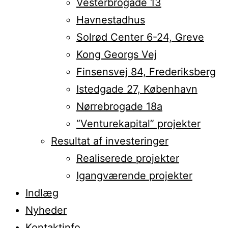
Vesterbrogade 13
Havnestadhus
Solrød Center 6-24, Greve
Kong Georgs Vej
Finsensvej 84, Frederiksberg
Istedgade 27, København
Nørrebrogade 18a
“Venturekapital” projekter
Resultat af investeringer
Realiserede projekter
Igangværende projekter
Indlæg
Nyheder
Kontaktinfo