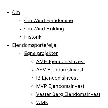
Om
Om Wind Ejendomme
Om Wind Holding
Historik
Ejendomsportefølje
Egne projekter
AMH EjendomsInvest
ASV EjendomsInvest
IB EjendomsInvest
MVP EjendomsInvest
Vester Berg EjendomsInvest
WMK