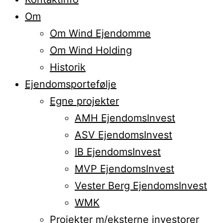
Om
Om Wind Ejendomme
Om Wind Holding
Historik
Ejendomsportefølje
Egne projekter
AMH EjendomsInvest
ASV EjendomsInvest
IB EjendomsInvest
MVP EjendomsInvest
Vester Berg EjendomsInvest
WMK
Projekter m/eksterne investorer