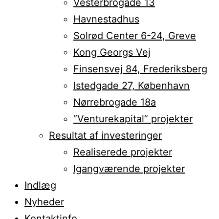
Vesterbrogade 13
Havnestadhus
Solrød Center 6-24, Greve
Kong Georgs Vej
Finsensvej 84, Frederiksberg
Istedgade 27, København
Nørrebrogade 18a
“Venturekapital” projekter
Resultat af investeringer
Realiserede projekter
Igangværende projekter
Indlæg
Nyheder
Kontaktinfo