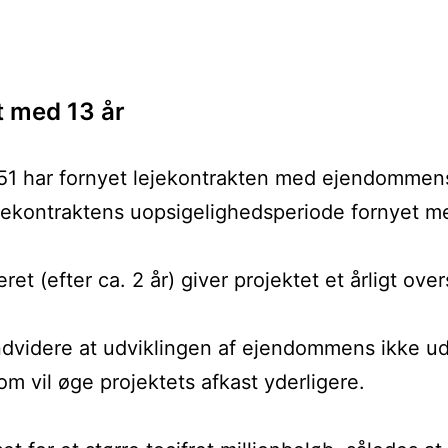
t med 13 år
har fornyet lejekontrakten med ejendommens h
lejekontraktens uopsigelighedsperiode fornyet m
et (efter ca. 2 år) giver projektet et årligt ov
dvidere at udviklingen af ejendommens ikke udl
m vil øge projektets afkast yderligere.