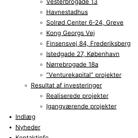
Vesterbrogade 13
Havnestadhus
Solrød Center 6-24, Greve
Kong Georgs Vej
Finsensvej 84, Frederiksberg
Istedgade 27, København
Nørrebrogade 18a
“Venturekapital” projekter
Resultat af investeringer
Realiserede projekter
Igangværende projekter
Indlæg
Nyheder
Kontaktinfo