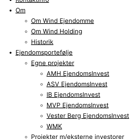
Om
Om Wind Ejendomme
Om Wind Holding
Historik
Ejendomsportefølje
Egne projekter
AMH EjendomsInvest
ASV EjendomsInvest
IB EjendomsInvest
MVP EjendomsInvest
Vester Berg EjendomsInvest
WMK
Projekter m/eksterne investorer