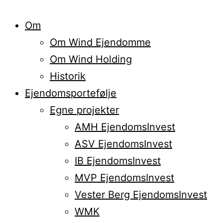
Om
Om Wind Ejendomme
Om Wind Holding
Historik
Ejendomsportefølje
Egne projekter
AMH EjendomsInvest
ASV EjendomsInvest
IB EjendomsInvest
MVP EjendomsInvest
Vester Berg EjendomsInvest
WMK