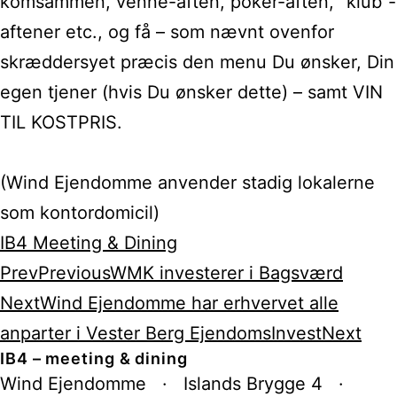
komsammen, venne-aften, poker-aften, “klub”-
aftener etc., og få – som nævnt ovenfor
skræddersyet præcis den menu Du ønsker, Din
egen tjener (hvis Du ønsker dette) – samt VIN
TIL KOSTPRIS.
(Wind Ejendomme anvender stadig lokalerne
som kontordomicil)
IB4 Meeting & Dining
Prev
Previous
WMK investerer i Bagsværd
Next
Wind Ejendomme har erhvervet alle
anparter i Vester Berg EjendomsInvest
Next
IB4 – meeting & dining
Wind Ejendomme · Islands Brygge 4 ·