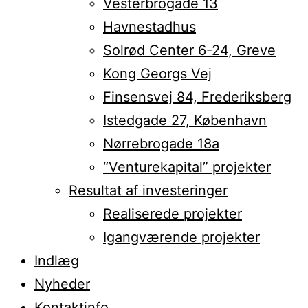
Vesterbrogade 13
Havnestadhus
Solrød Center 6-24, Greve
Kong Georgs Vej
Finsensvej 84, Frederiksberg
Istedgade 27, København
Nørrebrogade 18a
“Venturekapital” projekter
Resultat af investeringer
Realiserede projekter
Igangværende projekter
Indlæg
Nyheder
Kontaktinfo