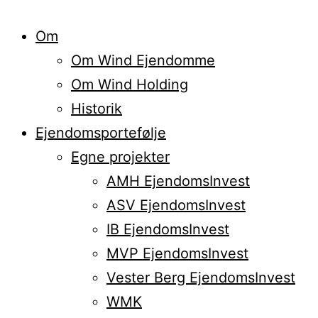
Om
Om Wind Ejendomme
Om Wind Holding
Historik
Ejendomsportefølje
Egne projekter
AMH EjendomsInvest
ASV EjendomsInvest
IB EjendomsInvest
MVP EjendomsInvest
Vester Berg EjendomsInvest
WMK