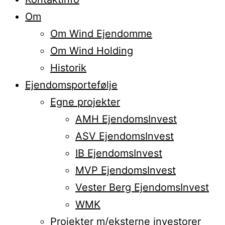
Om
Om Wind Ejendomme
Om Wind Holding
Historik
Ejendomsportefølje
Egne projekter
AMH EjendomsInvest
ASV EjendomsInvest
IB EjendomsInvest
MVP EjendomsInvest
Vester Berg EjendomsInvest
WMK
Projekter m/eksterne investorer