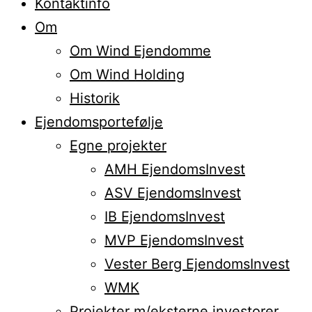
Kontaktinfo
Om
Om Wind Ejendomme
Om Wind Holding
Historik
Ejendomsportefølje
Egne projekter
AMH EjendomsInvest
ASV EjendomsInvest
IB EjendomsInvest
MVP EjendomsInvest
Vester Berg EjendomsInvest
WMK
Projekter m/eksterne investorer