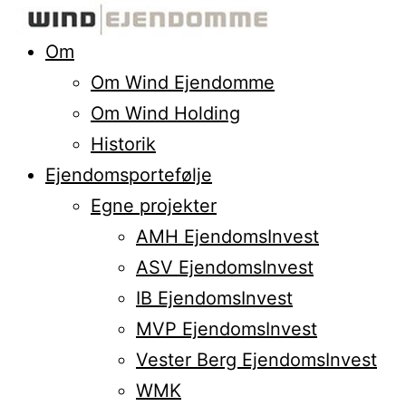
Om
Om Wind Ejendomme
Om Wind Holding
Historik
Ejendomsportefølje
Egne projekter
AMH EjendomsInvest
ASV EjendomsInvest
IB EjendomsInvest
MVP EjendomsInvest
Vester Berg EjendomsInvest
WMK