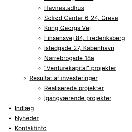
Havnestadhus
Solrød Center 6-24, Greve
Kong Georgs Vej
Finsensvej 84, Frederiksberg
Istedgade 27, København
Nørrebrogade 18a
“Venturekapital” projekter
Resultat af investeringer
Realiserede projekter
Igangværende projekter
Indlæg
Nyheder
Kontaktinfo