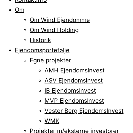
Om
Om Wind Ejendomme
Om Wind Holding
Historik
Ejendomsportefølje
Egne projekter
AMH EjendomsInvest
ASV EjendomsInvest
IB EjendomsInvest
MVP EjendomsInvest
Vester Berg EjendomsInvest
WMK
Projekter m/eksterne investorer