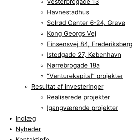
Vesterbrogade 13
Havnestadhus
Solrød Center 6-24, Greve
Kong Georgs Vej
Finsensvej 84, Frederiksberg
Istedgade 27, København
Nørrebrogade 18a
“Venturekapital” projekter
Resultat af investeringer
Realiserede projekter
Igangværende projekter
Indlæg
Nyheder
Kontaktinfo