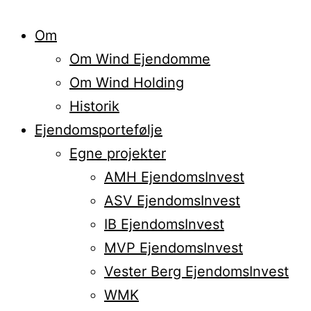
Om
Om Wind Ejendomme
Om Wind Holding
Historik
Ejendomsportefølje
Egne projekter
AMH EjendomsInvest
ASV EjendomsInvest
IB EjendomsInvest
MVP EjendomsInvest
Vester Berg EjendomsInvest
WMK