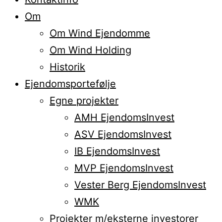
Om
Om Wind Ejendomme
Om Wind Holding
Historik
Ejendomsportefølje
Egne projekter
AMH EjendomsInvest
ASV EjendomsInvest
IB EjendomsInvest
MVP EjendomsInvest
Vester Berg EjendomsInvest
WMK
Projekter m/eksterne investorer