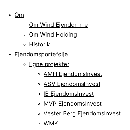
Om
Om Wind Ejendomme
Om Wind Holding
Historik
Ejendomsportefølje
Egne projekter
AMH EjendomsInvest
ASV EjendomsInvest
IB EjendomsInvest
MVP EjendomsInvest
Vester Berg EjendomsInvest
WMK