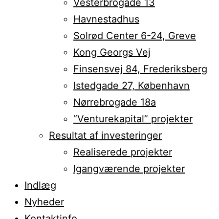
Vesterbrogade 13
Havnestadhus
Solrød Center 6-24, Greve
Kong Georgs Vej
Finsensvej 84, Frederiksberg
Istedgade 27, København
Nørrebrogade 18a
“Venturekapital” projekter
Resultat af investeringer
Realiserede projekter
Igangværende projekter
Indlæg
Nyheder
Kontaktinfo