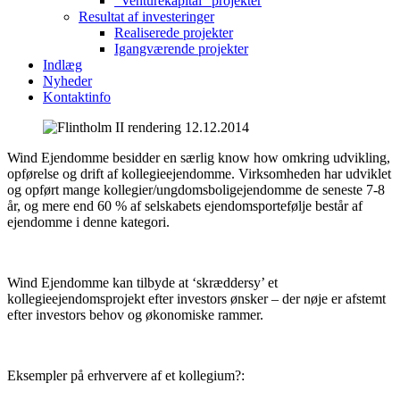
“Venturekapital” projekter
Resultat af investeringer
Realiserede projekter
Igangværende projekter
Indlæg
Nyheder
Kontaktinfo
Wind Ejendomme besidder en særlig know how omkring udvikling,
opførelse og drift af kollegieejendomme. Virksomheden har udviklet
og opført mange kollegier/ungdomsboligejendomme de seneste 7-8
år, og mere end 60 % af selskabets ejendomsportefølje består af
ejendomme i denne kategori.
Wind Ejendomme kan tilbyde at ‘skræddersy’ et
kollegieejendomsprojekt efter investors ønsker – der nøje er afstemt
efter investors behov og økonomiske rammer.
Eksempler på erhververe af et kollegium?: