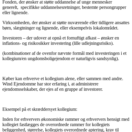
Fonden, der ønsker at støtte uddannelse af unge mennesker
generelt, specifikke uddannelsesretninger, bestemte persongrupper
eller lignende.
Virksomheden, der ønsker at støtte nuværende eller tidligere ansattes
børn, slægtninger og lignende, eller eksempelvis lokalområdet.
Investoren – der udover at opnå et fornuftigt afkast – ønsker en
inflations- og risikosikker investering (lille udlejningsrisiko).
(kombinationer af de ovenfor nævnte formål med investeringen i et
kollegium/en ungdomsboligejendom er naturligvis sandsynlig).
Køber kan erhverve et kollegium alene, eller sammen med andre.
Wind Ejendomme har stor erfaring i, at administrere
ejendomsselskaber, der ejes af en gruppe af investorer.
Eksempel på et skræddersyet kollegium:
Inden for erhververs økonomiske rammer og erhververs hensigt med
kollegiet fastlægges de overordnede rammer for kollegiets
beliggenhed, størrelse, kollegiets overordnede aptering, krav til