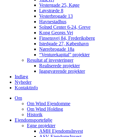
Vestergade 25, Køge
Løvstræde 8
Vesterbrogade 13
Havnestadhus
Solrød Center 6-24, Greve
Kong Georgs Vej
Finsensvej 84, Frederiksberg
Istedgade 27, København
Nørrebrogade 18a
“Venturekapital” projekter
Resultat af investeringer
Realiserede projekter
Igangværende projekter
Indlæg
Nyheder
Kontaktinfo
Om
Om Wind Ejendomme
Om Wind Holding
Historik
Ejendomsportefølje
Egne projekter
AMH EjendomsInvest
ASV EjendomsInvest