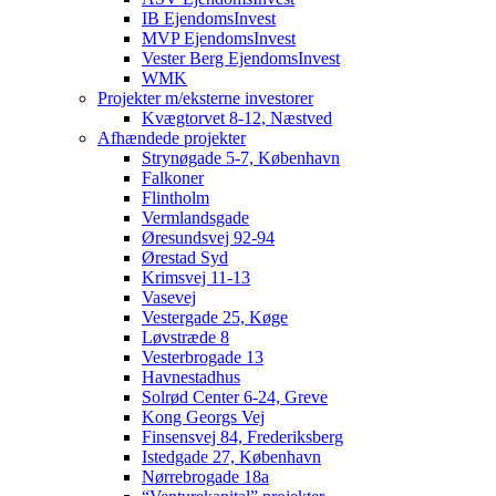
IB EjendomsInvest
MVP EjendomsInvest
Vester Berg EjendomsInvest
WMK
Projekter m/eksterne investorer
Kvægtorvet 8-12, Næstved
Afhændede projekter
Strynøgade 5-7, København
Falkoner
Flintholm
Vermlandsgade
Øresundsvej 92-94
Ørestad Syd
Krimsvej 11-13
Vasevej
Vestergade 25, Køge
Løvstræde 8
Vesterbrogade 13
Havnestadhus
Solrød Center 6-24, Greve
Kong Georgs Vej
Finsensvej 84, Frederiksberg
Istedgade 27, København
Nørrebrogade 18a