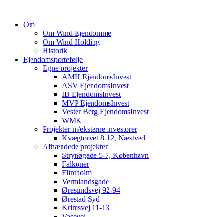
Om
Om Wind Ejendomme
Om Wind Holding
Historik
Ejendomsportefølje
Egne projekter
AMH EjendomsInvest
ASV EjendomsInvest
IB EjendomsInvest
MVP EjendomsInvest
Vester Berg EjendomsInvest
WMK
Projekter m/eksterne investorer
Kvægtorvet 8-12, Næstved
Afhændede projekter
Strynøgade 5-7, København
Falkoner
Flintholm
Vermlandsgade
Øresundsvej 92-94
Ørestad Syd
Krimsvej 11-13
Vasevej