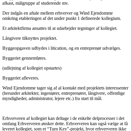
afkast, målgruppe af studerende mv.
Der indgås en aftale mellem erhverver og Wind Ejendomme
omkring etableringen af det under punkt 1 definerede kollegium.
Et arkitektfirma ansattes til at udarbejder tegninger af kollegiet.
Långivere tilknyttes projektet.
Byggeopgaven udbydes i litication, og en entreprenør udvælges.
Byggeriet gennemføres.
(udlejning af kollegiet opstartes)
Byggeriet afleveres.
Wind Ejendomme tager sig af al kontakt med projektets interessenter
(herunder arkitekter, ingeniører, entreprenører, långivere, offentlige
myndigheder, administrator, lejere etc.) fra start til mål.
Erhververen af kollegiet kan deltage i de enkelte delprocesser i det
omfang Erhververen ønsker dette. Erhververen kan også vælge at få
leveret kollegiet, som et “Turn Key”-projekt, hvor erhververen ikke