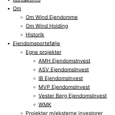
Om
Om Wind Ejendomme
Om Wind Holding
Historik
Ejendomsportefølje
Egne projekter
AMH EjendomsInvest
ASV EjendomsInvest
IB EjendomsInvest
MVP EjendomsInvest
Vester Berg EjendomsInvest
WMK
Projekter m/eksterne investorer