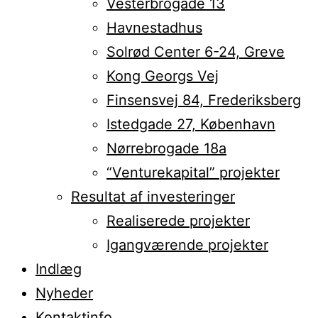
Vesterbrogade 13
Havnestadhus
Solrød Center 6-24, Greve
Kong Georgs Vej
Finsensvej 84, Frederiksberg
Istedgade 27, København
Nørrebrogade 18a
“Venturekapital” projekter
Resultat af investeringer
Realiserede projekter
Igangværende projekter
Indlæg
Nyheder
Kontaktinfo