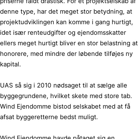
priserne faldt drastisk.
For et
projektselskab af
denne type, har det meget stor betydning, at
projektudviklingen kan komme i gang hurtigt,
idet især renteudgifter og
ejendomsskatter
ellers meget hurtigt bliver en stor belastning at
honorere, med mindre der løbende tilføjes
ny
kapital.
UAS så sig i
2010 nødsaget til at sælge alle
byggegrundene, hvilket skete med store tab.
Wind Ejendomme bistod selskabet med at få
afsat byggeretterne bedst muligt.
Wind Ejendomme havde påtaget sig en