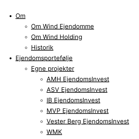
Om
Om Wind Ejendomme
Om Wind Holding
Historik
Ejendomsportefølje
Egne projekter
AMH EjendomsInvest
ASV EjendomsInvest
IB EjendomsInvest
MVP EjendomsInvest
Vester Berg EjendomsInvest
WMK