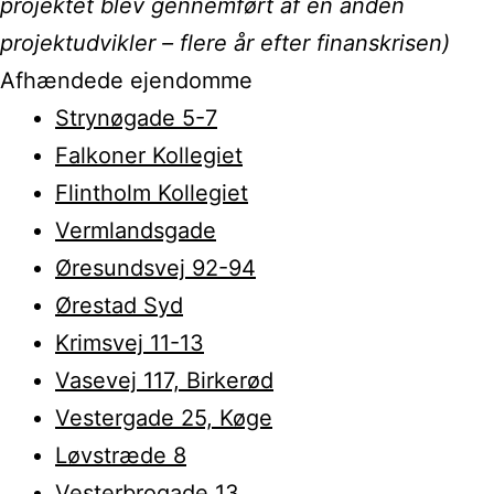
projektet blev gennemført af en anden
projektudvikler – flere år efter finanskrisen)
Afhændede ejendomme
Strynøgade 5-7
Falkoner Kollegiet
Flintholm Kollegiet
Vermlandsgade
Øresundsvej 92-94
Ørestad Syd
Krimsvej 11-13
Vasevej 117, Birkerød
Vestergade 25, Køge
Løvstræde 8
Vesterbrogade 13